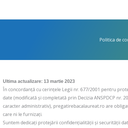
Skip
to
content
Politica de con
Ultima actualizare: 13 martie 2023
În concordanţă cu cerințele Legii nr. 677/2001 pentru protec
date (modificată și completată prin Decizia ANSPDCP nr. 20
caracter administrativ), pregatirebacalaureat.ro are obligaț
care ni le furnizați.
Suntem dedicați protejării confidențialității și securității da