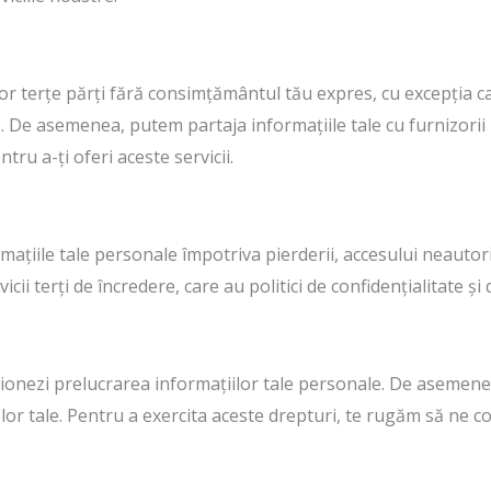
r terțe părți fără consimțământul tău expres, cu excepția ca
e. De asemenea, putem partaja informațiile tale cu furnizorii no
ru a-ți oferi aceste servicii.
țiile tale personale împotriva pierderii, accesului neautoriza
cii terți de încredere, care au politici de confidențialitate și
icționezi prelucrarea informațiilor tale personale. De asemenea
telor tale. Pentru a exercita aceste drepturi, te rugăm să ne c