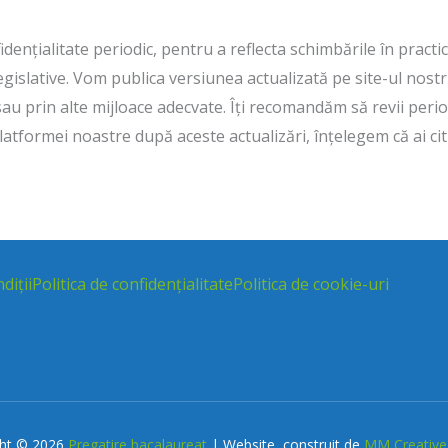
ențialitate periodic, pentru a reflecta schimbările în practici
gislative. Vom publica versiunea actualizată pe site-ul nostru 
sau prin alte mijloace adecvate. Îți recomandăm să revii peri
platformei noastre după aceste actualizări, înțelegem că ai cit
diții
Politica de confidențialitate
Politica de cookie-uri
ght © 2026
Pregatire bacalaureat
| Website construit de
MM Creative