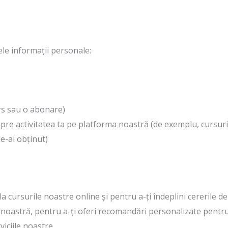
ele informații personale:
urs sau o abonare)
spre activitatea ta pe platforma noastră (de exemplu, cursuril
le-ai obținut)
la cursurile noastre online și pentru a-ți îndeplini cererile 
noastră, pentru a-ți oferi recomandări personalizate pentru c
iciile noastre.