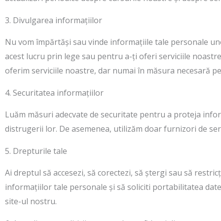
3. Divulgarea informațiilor
Nu vom împărtăși sau vinde informațiile tale personale uno
acest lucru prin lege sau pentru a-ți oferi serviciile noastr
oferim serviciile noastre, dar numai în măsura necesară pent
4. Securitatea informațiilor
Luăm măsuri adecvate de securitate pentru a proteja informa
distrugerii lor. De asemenea, utilizăm doar furnizori de servi
5. Drepturile tale
Ai dreptul să accesezi, să corectezi, să ștergi sau să restr
informațiilor tale personale și să soliciti portabilitatea da
site-ul nostru.