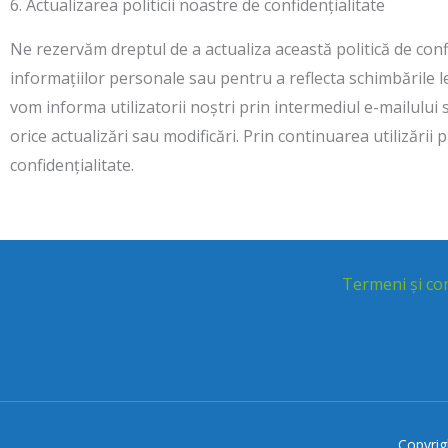
6. Actualizarea politicii noastre de confidențialitate
Ne rezervăm dreptul de a actualiza această politică de confid
informațiilor personale sau pentru a reflecta schimbările le
vom informa utilizatorii noștri prin intermediul e-mailului 
orice actualizări sau modificări. Prin continuarea utilizării 
confidențialitate.
Termeni și con
Copyri