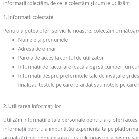
informații colectăm, de ce le colectăm și cum le utilizăm.
1. Informații colectate
Pentru a putea oferi serviciile noastre, colectăm următoar
Numele și prenumele
Adresa de e-mail
Parola de acces la contul de utilizator
Informații de facturare (dacă alegi să cumperi un c
Informații despre preferințele tale de învățare și de
finalizat, testele pe care le-ai dat sau notele pe care 
2. Utilizarea informațiilor
Utilizăm informațiile tale personale pentru a-ți oferi acces 
informații pentru a îmbunătăți experiența ta pe platforma 
actualizări periodice despre cursurile noastre și despre serv