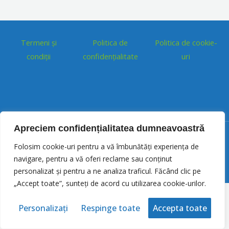
Termeni și
Politica de
Politica de cookie-
condiții
confidențialitate
uri
Apreciem confidențialitatea dumneavoastră
Copyright © 2026
Pregatire bacalaureat
| Website construit de
Folosim cookie-uri pentru a vă îmbunătăți experiența de
MM Creative Agency
navigare, pentru a vă oferi reclame sau conținut
personalizat și pentru a ne analiza traficul. Făcând clic pe
„Accept toate”, sunteți de acord cu utilizarea cookie-urilor.
Personalizați
Respinge toate
Accepta toate