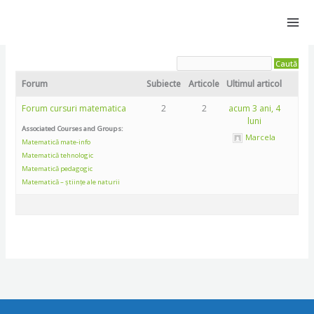
Skip
to
content
Forum
Subiecte
Articole
Ultimul articol
Forum cursuri matematica
2
2
acum 3 ani, 4
luni
Associated Courses and Groups:
Marcela
Matematică mate-info
Matematică tehnologic
Matematică pedagogic
Matematică – științe ale naturii