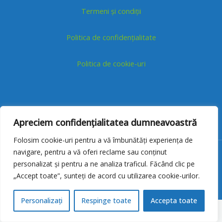
Termeni și condiții
Politica de confidențialitate
Politica de cookie-uri
Apreciem confidențialitatea dumneavoastră
Folosim cookie-uri pentru a vă îmbunătăți experiența de
navigare, pentru a vă oferi reclame sau conținut
Copyright © 2026
Pregatire bacalaureat
| Website construit de
personalizat și pentru a ne analiza traficul. Făcând clic pe
MM Creative Agency
„Accept toate”, sunteți de acord cu utilizarea cookie-urilor.
Personalizați
Respinge toate
Accepta toate